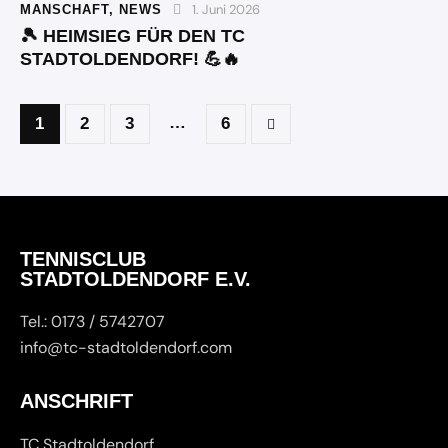
1. Juni 2026
MANSCHAFT
,
NEWS
🎾 HEIMSIEG FÜR DEN TC
STADTOLDENDORF! 💪🔥
…
1
2
3
>
6
TENNISCLUB
STADTOLDENDORF E.V.
Tel.: 0173 / 5742707
info@tc-stadtoldendorf.com
ANSCHRIFT
TC Stadtoldendorf