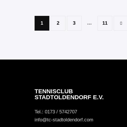
…
1
2
3
>
11
TENNISCLUB
STADTOLDENDORF E.V.
Tel.: 0173 / 5742707
info@tc-stadtoldendorf.com