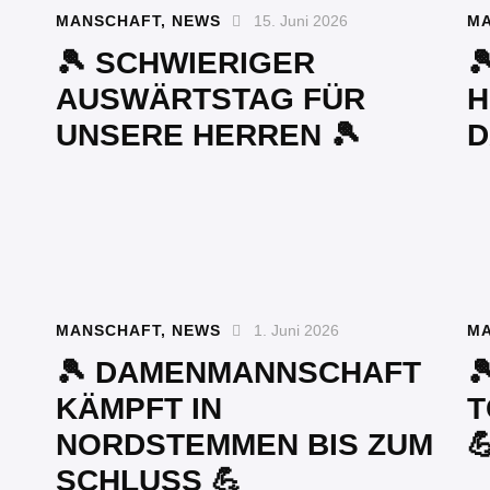
MANSCHAFT
,
NEWS
15. Juni 2026
M
🎾 SCHWIERIGER

AUSWÄRTSTAG FÜR
H
UNSERE HERREN 🎾
D
MANSCHAFT
,
NEWS
1. Juni 2026
M
🎾 DAMENMANNSCHAFT

KÄMPFT IN
T
NORDSTEMMEN BIS ZUM

SCHLUSS 💪