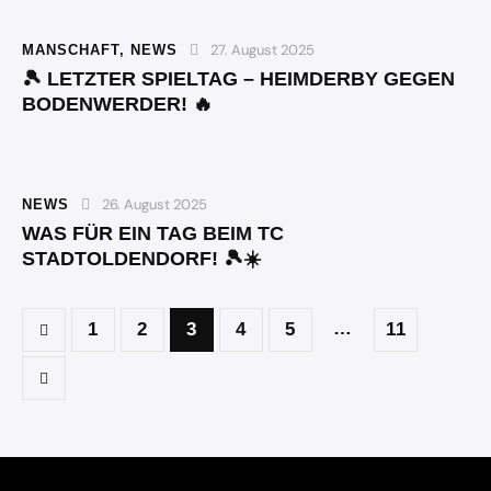
27. August 2025
MANSCHAFT
,
NEWS
🎾 LETZTER SPIELTAG – HEIMDERBY GEGEN
BODENWERDER! 🔥
26. August 2025
NEWS
WAS FÜR EIN TAG BEIM TC
STADTOLDENDORF! 🎾☀️
…
1
2
3
4
5
11